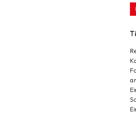
T
Re
Ka
Fo
an
Ei
So
Ei