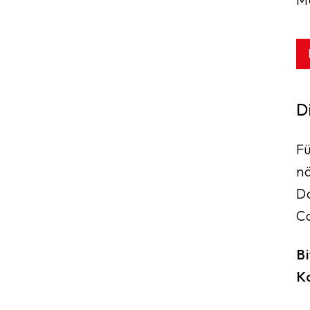
D
Fü
nä
Da
Co
Bi
Ko