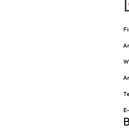
F
An
W
A
Te
E-
B