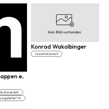
Konrad Wakolbinger
Locationscout
appen e.
Autoverleih
lungsleiter*in