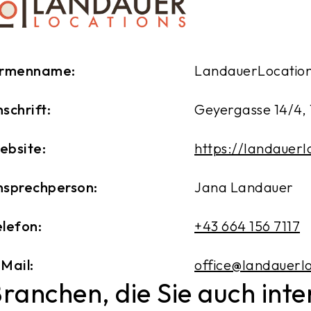
irmenname:
LandauerLocatio
schrift:
Geyergasse 14/4, 
ebsite:
https://landauerl
nsprechperson:
Jana Landauer
lefon:
+43 664 156 7117
Mail:
office@landauerl
ranchen, die Sie auch int