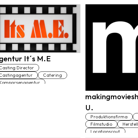
gentur It´s M.E
Casting Director
Castingagentur
Catering
Komparsenagentur
Komparsenbetreuer*in
makingmoviesh
Locationscout
Maskenbildner*in
Hair Stylist*in
U.
Schauspielagentur
Set Runner
Produktionsfirma
Standfotograf*in
Filmstudio
Herstel
Locationscout