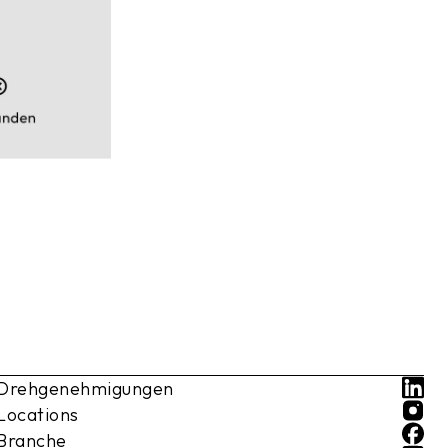
Studio
olmetscher*in
Drehgenehmigungen
Locations
Branche