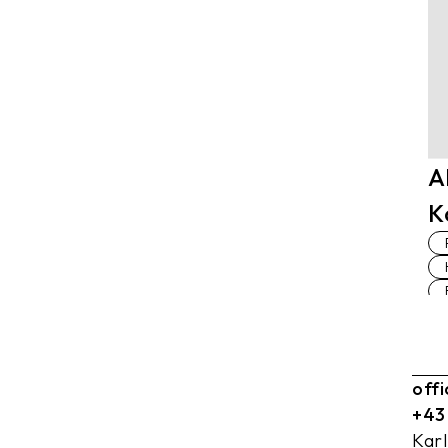
A
K
off
+43
Kar