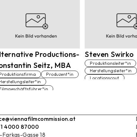
Produktionsleiter*in
Dolmetscher*in
D
lternative Productions-
Steven Swirko
onstantin Seitz, MBA
Produktionsleiter*in
Herstellungsleiter*in
Produktionsfirma
Produzent*in
Locationscout
Herstellungsleiter*in
Filmgeschäftsführer*in
Green Consultant
Locationscout
ice@viennafilmcommission.at
 1 4000 87000
l-Farkas-Gasse 18