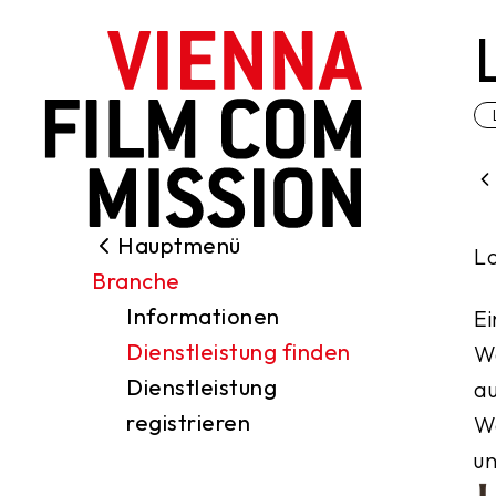
nhalt springen
Hauptmenü
Suche
Lo
Branche
Drehgenehmigungen
Informationen
Ei
Locations
Dienstleistung finden
Wo
Branche
Dienstleistung
au
Förderungen
registrieren
We
Über uns
un
Kontakt