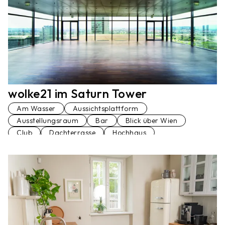
wolke21 im Saturn Tower
Am Wasser
Aussichtsplattform
Ausstellungsraum
Bar
Blick über Wien
Club
Dachterrasse
Hochhaus
Konferenzraum
Loft
Penthaus
Lift
Terrasse
Veranstaltungsraum
Vortragssaal