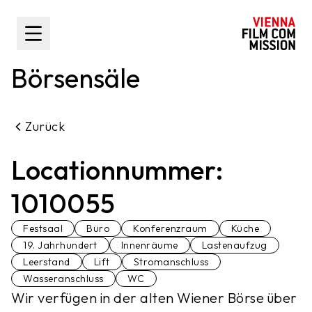
nhalt springen
Toggle Sidebar
Börsensäle
Zurück
Locationnummer:
1010055
Festsaal
Büro
Konferenzraum
Küche
19. Jahrhundert
Innenräume
Lastenaufzug
Leerstand
Lift
Stromanschluss
Wasseranschluss
WC
Wir verfügen in der alten Wiener Börse über