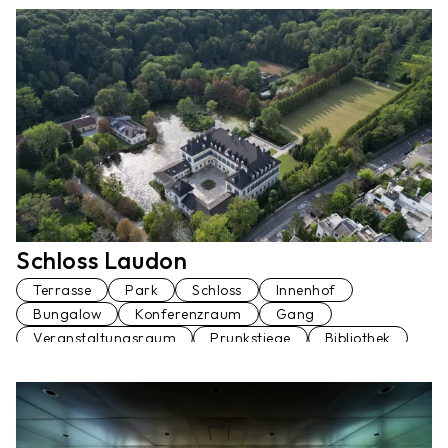
Konferenzraum
Loft
Penthaus
Seminarraum
Stiegenhaus
Terrasse
Veranstaltungsraum
Vortragssaal
Schloss Laudon
Terrasse
Park
Schloss
Innenhof
Bungalow
Konferenzraum
Gang
Veranstaltungsraum
Prunkstiege
Bibliothek
Palmenhaus
Fußgängerbrücke
Restaurant
Garage
Am Wasser
Wohnung
Ballsaal
Festsaal
Küche