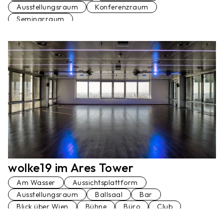
Ausstellungsraum
Konferenzraum
Seminarraum
wolke19 im Ares Tower
Am Wasser
Aussichtsplattform
Ausstellungsraum
Ballsaal
Bar
Blick über Wien
Bühne
Büro
Club
Dachterrasse
Festsaal
Hochhaus