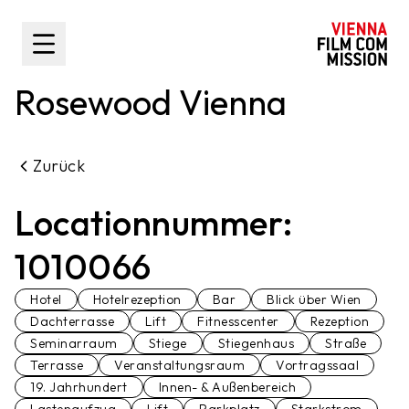
nhalt springen
Toggle Sidebar
Rosewood Vienna
Zurück
Locationnummer:
1010066
Hotel
Hotelrezeption
Bar
Blick über Wien
Dachterrasse
Lift
Fitnesscenter
Rezeption
Seminarraum
Stiege
Stiegenhaus
Straße
Terrasse
Veranstaltungsraum
Vortragssaal
19. Jahrhundert
Innen- & Außenbereich