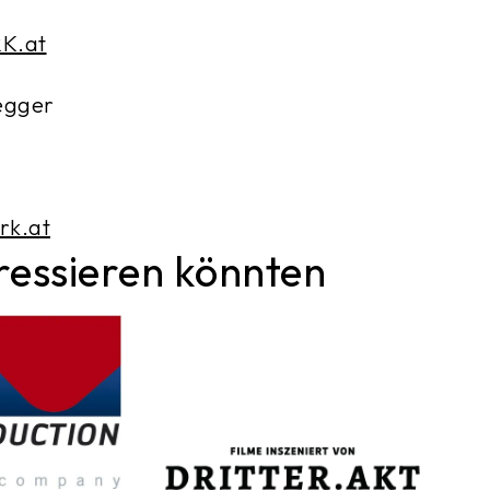
K.at
egger
rk.at
eressieren könnten