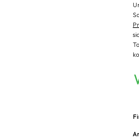
U
So
Pr
si
To
k
F
An