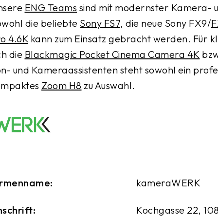
nsere
ENG Teams
sind mit modernster Kamera- u
wohl die beliebte
Sony FS7
, die neue Sony FX9/
F
o 4.6K
kann zum Einsatz gebracht werden. Für kle
ch die
Blackmagic Pocket Cinema Camera 4K
bzw
n- und Kameraassistenten steht sowohl ein profe
ompaktes
Zoom H8
zu Auswahl.
irmenname:
kameraWERK
schrift:
Kochgasse 22, 108