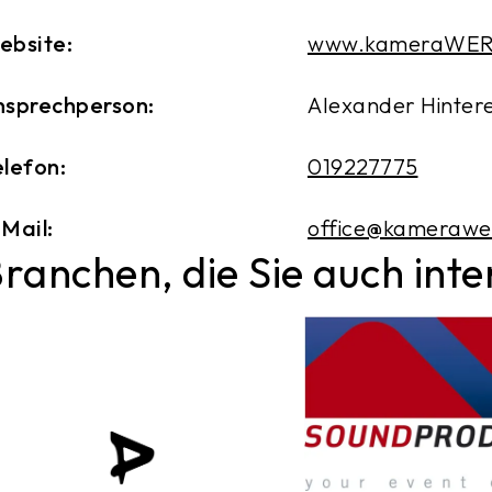
ebsite:
www.kameraWER
nsprechperson:
Alexander Hinter
lefon:
019227775
Mail:
office@kamerawe
ranchen, die Sie auch int