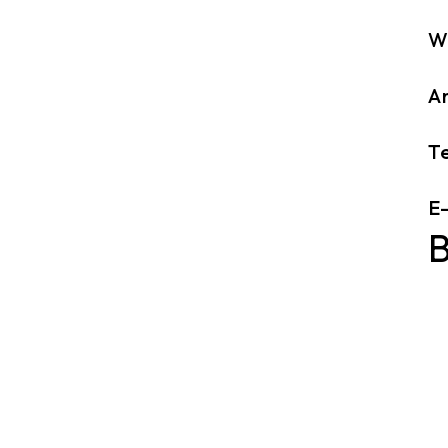
W
A
Te
E-
B