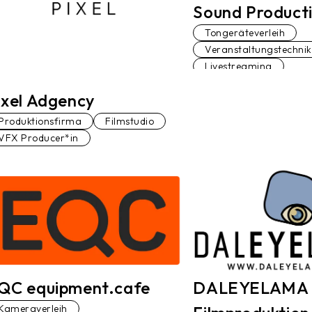
Sound Product
Tongeräteverleih
Veranstaltungstechnik
Livestreaming
ixel Adgency
Produktionsfirma
Filmstudio
VFX Producer*in
QC equipment.cafe
DALEYELAMA
Kameraverleih