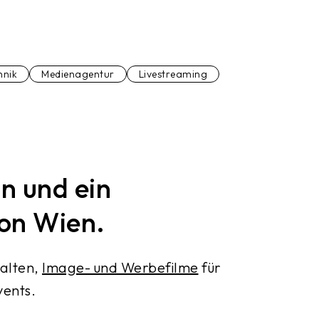
hnik
Medienagentur
Livestreaming
n und ein
on Wien.
alten,
Image- und Werbefilme
für
vents.