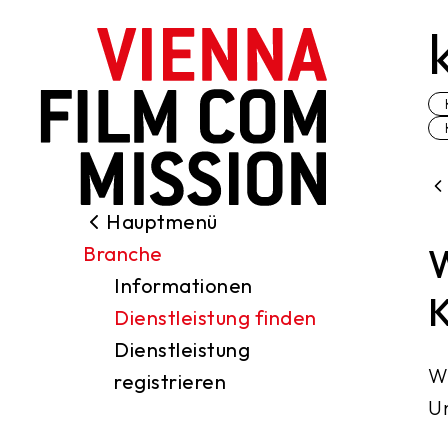
nhalt springen
Hauptmenü
Suche
W
Branche
Drehgenehmigungen
Informationen
Locations
K
Dienstleistung finden
Branche
Dienstleistung
Förderungen
Wi
registrieren
Über uns
U
Kontakt