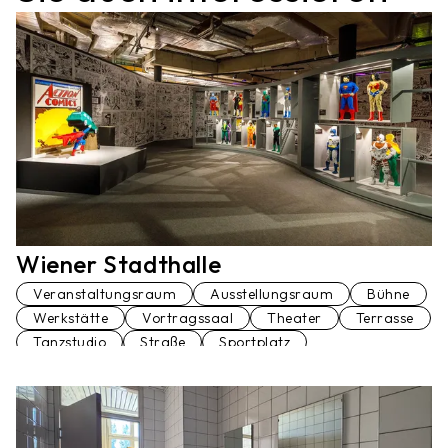
Wiener Stadthalle
Veranstaltungsraum
Ausstellungsraum
Bühne
Werkstätte
Vortragssaal
Theater
Terrasse
Tanzstudio
Straße
Sportplatz
Sanitäranlage
Restaurant
Pool
Park
Lift
Konferenzraum
Kleinkunstbühne
Kino
Keller
Kaffeehaus
Gasthaus
Garage
Gang
Club
Blick über Wien
Denkmal