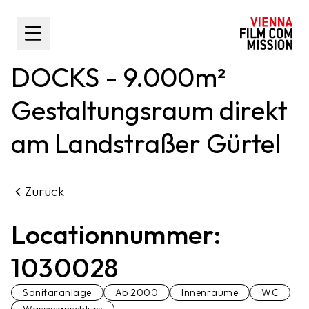
nhalt springen
Toggle Sidebar
DOCKS - 9.000m²
Gestaltungsraum direkt
am Landstraßer Gürtel
Zurück
Locationnummer:
1030028
Sanitäranlage
Ab 2000
Innenräume
WC