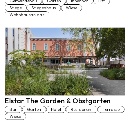
Gemeindebau
Garten
Innenhof
Lift
Stiege
Stiegenhaus
Wiese
Wohnhausanlage
Elstar The Garden & Obstgarten
Bar
Garten
Hotel
Restaurant
Terrasse
Wiese