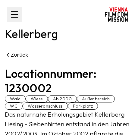
nhalt springen
Toggle Sidebar
Kellerberg
Zurück
Locationnummer:
1230002
Wald
Wiese
Ab 2000
Außenbereich
WC
Wasseranschluss
Parkplatz
Das naturnahe Erholungsgebiet Kellerberg
Liesing - Siebenhirten entstand in den Jahren
2002/2003. Im Oktober 2002 pflanzte die