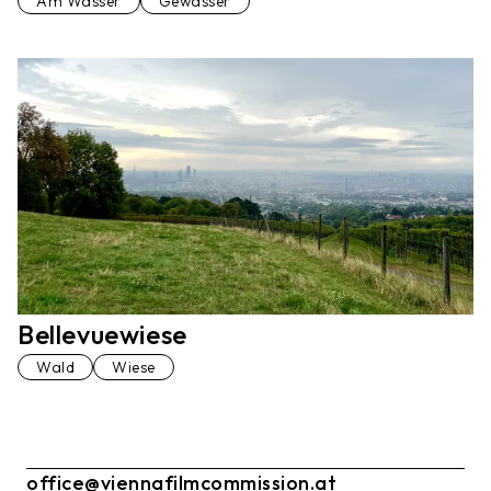
Am Wasser
Gewässer
Bellevuewiese
Wald
Wiese
office@viennafilmcommission.at