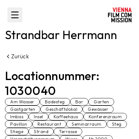
nhalt springen
Toggle Sidebar
Strandbar Herrmann
Zurück
Locationnummer:
1030040
Am Wasser
Badesteg
Bar
Garten
Gastgarten
Geschäftslokal
Gewässer
Imbiss
Insel
Kaffeehaus
Konferenzraum
Pavillon
Restaurant
Seminarraum
Steg
Stiege
Strand
Terrasse