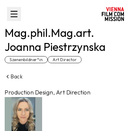
main content
Toggle Sidebar
Mag.phil.Mag.art.
Joanna Piestrzynska
Szenenbildner*in
Art Director
Back
Production Design, Art Direction