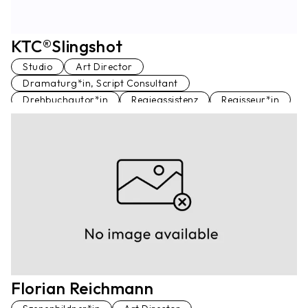
KTC®Slingshot
Studio
Art Director
Dramaturg*in, Script Consultant
Drehbuchautor*in
Regieassistenz
Regisseur*in
Florian Reichmann