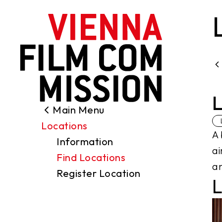
main content
L
Main Menu
Search
Locations
Filming Permits
A 
Information
Locations
ai
Find Locations
Industry
an
Register Location
Funding
L
About us
Contact