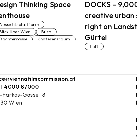
esign Thinking Space
DOCKS – 9,000
enthouse
creative urban
Aussichtsplattform
right on Lands
Blick über Wien
Büro
Gürtel
Dachterrasse
Konferenzraum
Loft
Maisonettewohnung
Loft
Penthaus
Seminarraum
Veranstaltungsraum
Vortragssaal
ice@viennafilmcommission.at
 1 4000 87000
l-Farkas-Gasse 18
030 Wien