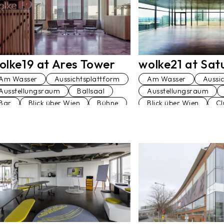
wolke21 at Sat
olke19 at Ares Tower
Am Wasser
Aussi
Am Wasser
Aussichtsplattform
Ausstellungsraum
Ausstellungsraum
Ballsaal
Blick über Wien
Cl
Bar
Blick über Wien
Bühne
Dachterrasse
Hoc
Büro
Club
Dachterrasse
Konferenzraum
L
Festsaal
Hochhaus
Penthaus
Lift
Konferenzraum
Loft
Veranstaltungsraum
Penthaus
Seminarraum
Vortragssaal
Stiegenhaus
Terrasse
Veranstaltungsraum
Vortragssaal