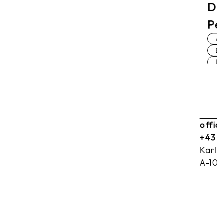
D
P
off
+43
Kar
A-1