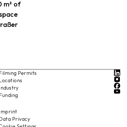
 m² of
 space
traßer
Filming Permits
Locations
Industry
Funding
Imprint
Data Privacy
Cookie Settings