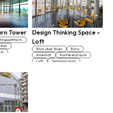
urn Tower
Design Thinking Space –
chtsplattform
Loft
Bar
Blick über Wien
Büro
ub
Innenhof
Konferenzraum
hhaus
Loft
Seminarraum
oft
Maisonettewohnung
Terrasse
Veranstaltungsraum