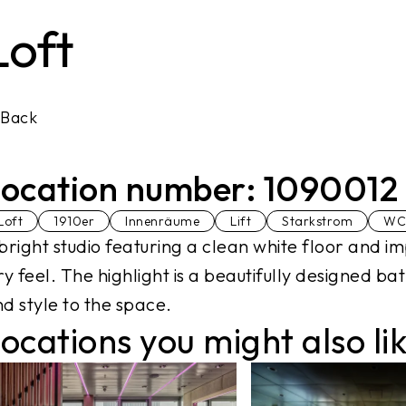
Loft
Back
ocation number: 1090012
Loft
1910er
Innenräume
Lift
Starkstrom
WC
bright studio featuring a clean white floor and im
ry feel. The highlight is a beautifully designed b
d style to the space.
ocations you might also li