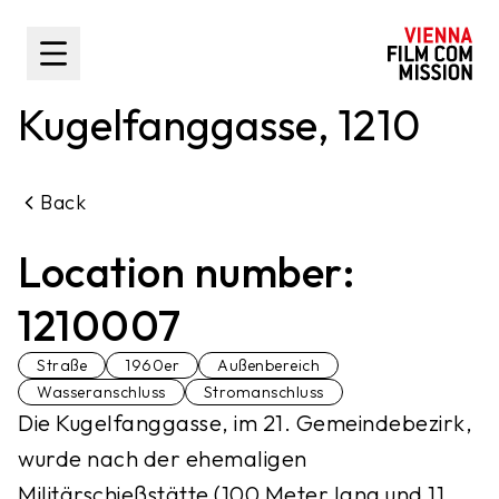
main content
Toggle Sidebar
Kugelfanggasse, 1210
Back
Location number:
1210007
Straße
1960er
Außenbereich
Wasseranschluss
Stromanschluss
Die Kugelfanggasse, im 21. Gemeindebezirk,
wurde nach der ehemaligen
Militärschießstätte (100 Meter lang und 11