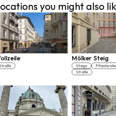
ocations you might also li
ollzeile
Mölker Steig
Straße
Stiege
Pflasterste
Straße