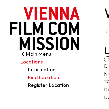
main content
L
Main Menu
Search
Locations
Filming Permits
Di
Information
Locations
Ni
Find Locations
Industry
17
Register Location
Funding
Da
About us
Da
Contact